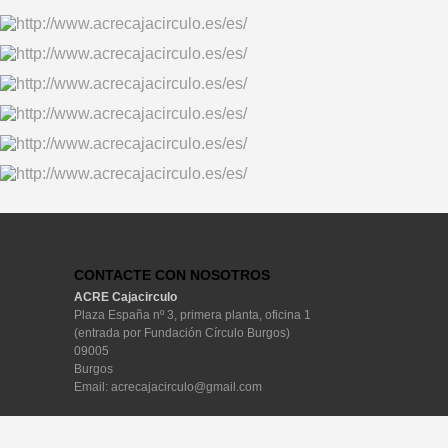
CONTACTE CON NOSOTROS
ACRE Cajacirculo
Plaza España nº 3, primera planta, oficina 1

(entrada por Fundación Círculo Burgos)

09005

Burgos
Email:
acrecajacirculo@gmail.com