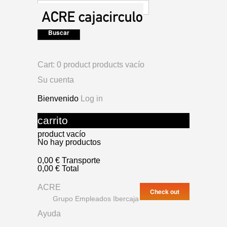
Cart:
0
product
products
vacío
Su cuenta
Bienvenido
Log in
carrito
product
vacío
No hay productos
0,00 €
Transporte
0,00 €
Total
ACRE
Check out
Grupo Empleados Ibercaja
Ayuda